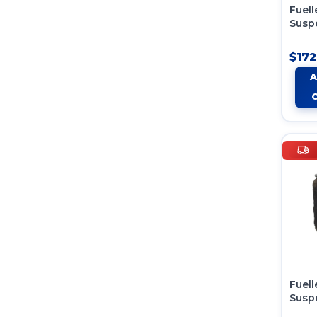
Fuell
Susp
Neum
4 2c
$172
Fuell
Susp
9540