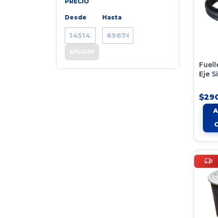
PRECIO
Desde
Hasta
APLICAR
Fuell
Eje S
Susp
Neum
$29
330