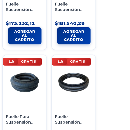
Fuelle
Fuelle
Suspensión
Suspensión
Neumática P/
Neumática Tipo
Acoplado Tipo 1
8 2c20-230.2us
$173.232,12
$181.540,28
2c20-230us
GRATIS
GRATIS
Fuelle Para
Fuelle
Suspensión
Suspensión
Neumatica
Neumática