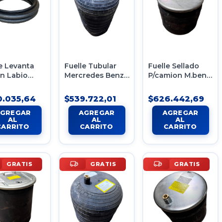
e Levanta
Fuelle Tubular
Fuelle Sellado
in Labio
Mercredes Benz
P/camion M.benz
ensión
Contitech 1r7z
954064 1t15lmr-4
ática Boca
595-330-a
Con Sensor
0.035,64
$539.722,01
$626.442,69
mm
GRATIS
GRATIS
GRATIS