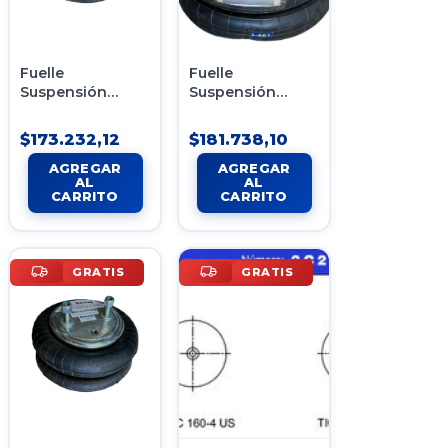
Fuelle
Fuelle
Suspensión
Suspensión
Neumática Tipo
Neumática Tipo 1
8 2c20-230us
2c20-230.2us
$173.232,12
$181.738,10
GRATIS
GRATIS