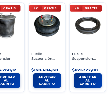
GRATIS
GRATIS
GRATIS
e
Fuelle
Fuelle
ension
Suspensión
Suspension
68 1T19LE-7
Neumática Tipo 2
Neumatica
 370
2c20-230us
Levanta Eje Con
.260,12
$168.484,60
$169.322,00
stone Boero
Labio Boca
410mm