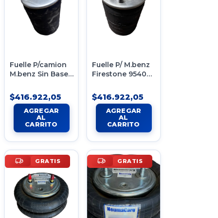
Fuelle P/camion
Fuelle P/ M.benz
M.benz Sin Base
Firestone 954098
954097 1t15lmr-4
S/base 1t15lmr-4
S/sensor
C/sensor
$416.922,05
$416.922,05
GRATIS
GRATIS