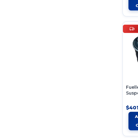
Fuell
Susp
Neum
Unid
$401
Conti