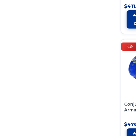
Tipo
$411
Fire
Conj
Arm
Susp
Neum
$476
Semi