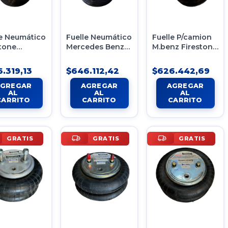
le Neumático
Fuelle Neumático
Fuelle P/camion
tone
Mercedes Benz
M.benz Firestone
leto Us
1r7z-440-290-b
954063
j-14
Completo
.319,13
$646.112,42
$626.442,69
GRATIS
GRATIS
GRATIS