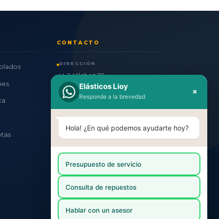
CONTACTO
DIRECCIÓN
plados
H. J. Vilchez 29
nes
Elásticos Lioy
San Martín, Mendoza
×
Responde a la brevedad
ca
TELÉFONO / WHATSAPP
+54 263 441-0689
Hola! ¿En qué podemos ayudarte hoy?
etas
EMAIL
info@elasticoslioy.com
HORARIOS
Presupuesto de servicio
Lun–Vie: 8:30–17:00
Consulta de repuestos
Sáb: 8:30–12:30
Hablar con un asesor