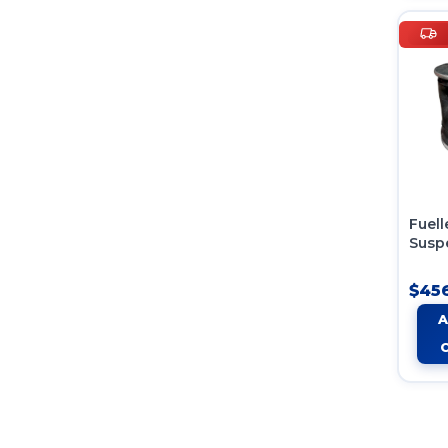
Fuell
Susp
9540
Tipo
$456
Fire