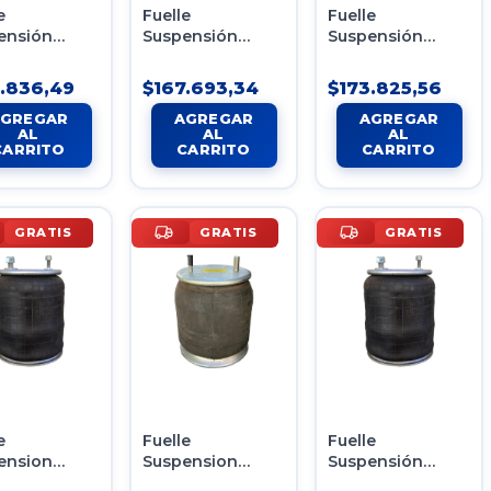
e
Fuelle
Fuelle
ensión
Suspensión
Suspensión
ática Tipo
Neumática Tipo 9
Neumática Tipo 5
20-230us
2c20-230us
2c20-230us
.836,49
$167.693,34
$173.825,56
GRATIS
GRATIS
GRATIS
e
Fuelle
Fuelle
ension
Suspension
Suspensión
69 1t15m-9
1T15M-6 VW
Neumática Boero