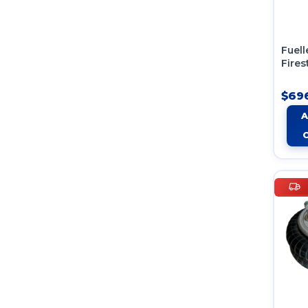
Fuel
Fires
Comp
1t19ll
$696