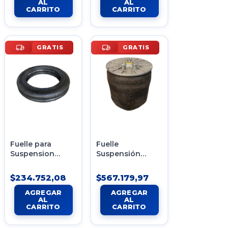
GRATIS
GRATIS
Fuelle para
Fuelle
Suspension
Suspensión
Neumatica
Neumática
Levanta Eje
Renault Tractor
$234.752,08
$567.179,97
Randon
380 - 420
Suspensy