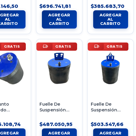
 480
Costellation
Unidad Sellada
.146,50
$696.741,81
$385.683,70
stone Boero
FCargo
TC260-480US
19320/18310
Tipo 1
GRATIS
GRATIS
GRATIS
unto
Fuelle De
Fuelle De
ado
Suspensión
Suspensión
ensión
Neumática Para
Neumática Volvo
ática Heil
Volvo Fh Ref.
Fh Reforma
.108,74
$487.050,95
$503.547,66
rremolque
Tras/del
Tras/tras