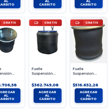
GRATIS
GRATIS
GRATIS
e
Fuelle
Fuelle
ensión
Suspensión
Suspension
ática
Neumática
Neumática
ad Sellada
Volkswagen 19-
Contitech
.706,58
$362.749,08
$516.652,26
tech Tipo 7
320 Reforma
(1110.5C-16)