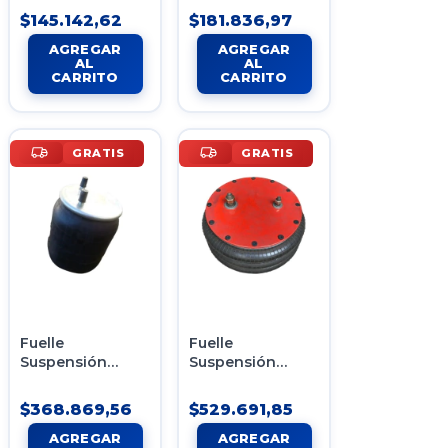
Levanta Eje
Levanta Eje Con
$145.142,62
$181.836,97
2C205 - 355
Labio Boca
472mm
GRATIS
GRATIS
Fuelle
Fuelle
Suspensión
Suspensión
Neumática Batea
Neumática
Randon TC280-
Trilobular
$368.869,56
$529.691,85
460US Tipo 2
Conjunto
Armado