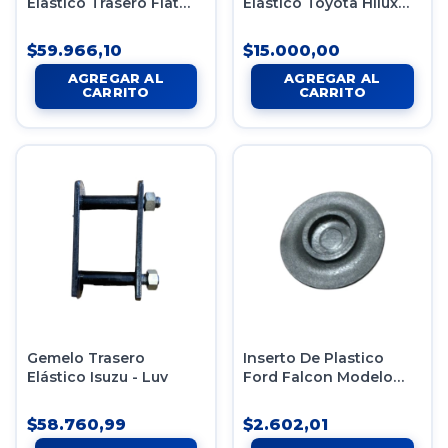
Elastico Trasero Fiat
Elástico Toyota Hilux
147 Duna Uno
X12 Mod Viejo
$59.966,10
$15.000,00
Gemelo Trasero
Inserto De Plastico
Elástico Isuzu - Luv
Ford Falcon Modelo
Viejo 71-72
$58.760,99
$2.602,01