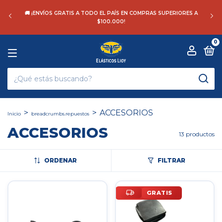
🚚 ¡ENVÍOS GRATIS A TODO EL PAÍS EN COMPRAS SUPERIORES A
$100.000!
0
>
>
ACCESORIOS
Inicio
breadcrumbs.repuestos
ACCESORIOS
13 productos
ORDENAR
FILTRAR
GRATIS