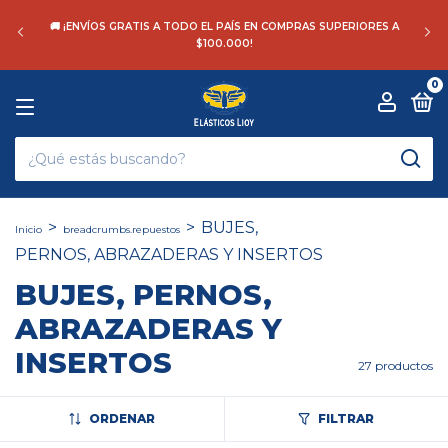
💸 10% OFF PAGANDO POR TRANSFERENCIA BANCARIA
0
>
>
BUJES,
Inicio
breadcrumbs.repuestos
PERNOS, ABRAZADERAS Y INSERTOS
BUJES, PERNOS,
ABRAZADERAS Y
INSERTOS
27 productos
ORDENAR
FILTRAR