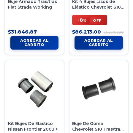
Buje Armado Tras/tras
Kit 4 Bujes Lisos de
Fiat Strada Working
Elástico Chevrolet S10
1998/2012
8
-
%
OFF
$31.846,87
$86.213,00
$93.709,18
Kit Bujes De Elástico
Buje De Goma
Nissan Frontier 2003 +
Chevrolet S10 Tras/tras