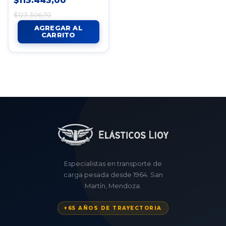
$113.443,00
$123.306,70
Especialistas en transporte de
carga pesada desde 1964. San
Martín, Mendoza.
+65 AÑOS DE TRAYECTORIA