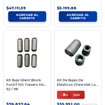
2014 En Adelante
$47.111,59
$5.199,88
Kit Buje Silent Block
Kit De Bujes De
Ford F100 Trasero Mod
Elásticos Chevrolet Luv
62 / 98
O Isuzu
8
-
%
OFF
$76.837,64
$35.952,00
$39.077,53