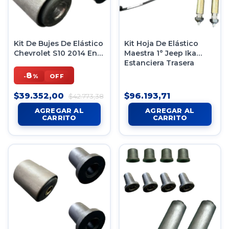
Kit De Bujes De Elástico
Kit Hoja De Elástico
Chevrolet S10 2014 En
Maestra 1° Jeep Ika
Adelante
Estanciera Trasera
8
-
%
OFF
$39.352,00
$96.193,71
$42.773,38