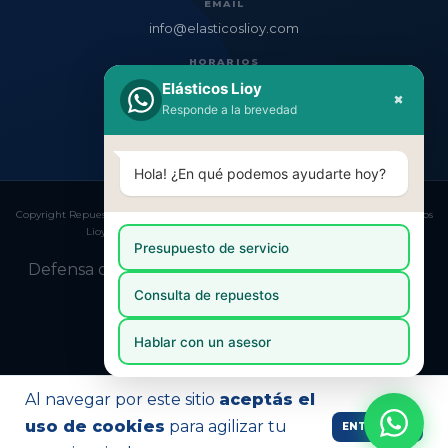
EMAIL
info@elasticoslioy.com
HORARIOS
Lun–Vie: 8:30–17:00
Elásticos Lioy
×
Responde a la brevedad
Sáb: 8:30–12:30
Hola! ¿En qué podemos ayudarte hoy?
Copyright Repuestos para Camiones | Venta Online y Envío a todo el País | Elasticos
Lioy - 20141222482 - 2026. Todos los derechos reservados.
Presupuesto de servicio
Defensa de las y los consumidores. Para reclamos
ingresá acá.
Consulta de repuestos
Botón de arrepentimiento
Hablar con un asesor
Al navegar por este sitio
aceptás el
uso de cookies
para agilizar tu
ENTENDIDO