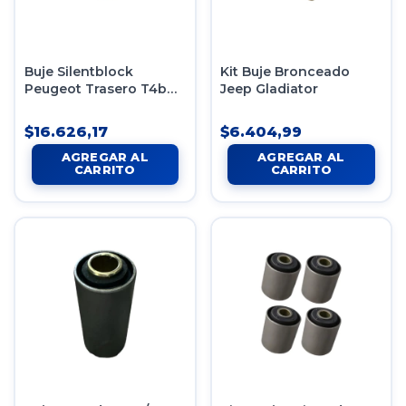
Buje Silentblock
Kit Buje Bronceado
Peugeot Trasero T4b
Jeep Gladiator
32mm X 16mm X 54mm
$16.626,17
$6.404,99