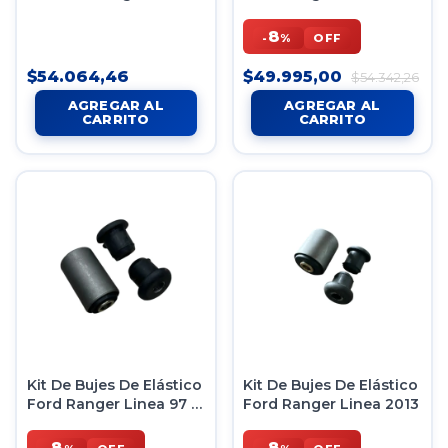
2005 A 2009
8
-
%
OFF
$54.064,46
$49.995,00
$54.342,26
Kit De Bujes De Elástico
Kit De Bujes De Elástico
Ford Ranger Linea 97 A
Ford Ranger Linea 2013
2004
8
8