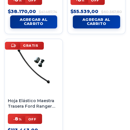
-
%
OFF
-
%
OFF
$38.170,00
$55.539,00
$41.487,74
$60.367,80
GRATIS
Hoja Elástico Maestra
Trasera Ford Ranger
2013 + Con Bujes
8
-
%
OFF